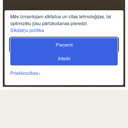
Mēs izmantojam sīkfailus un citas tehnoloģijas, lai
optimizētu jūsu pārlūkošanas pieredzi.
Sīkdatņu politika
Pieņemt
Atteikt
Priekšrocības