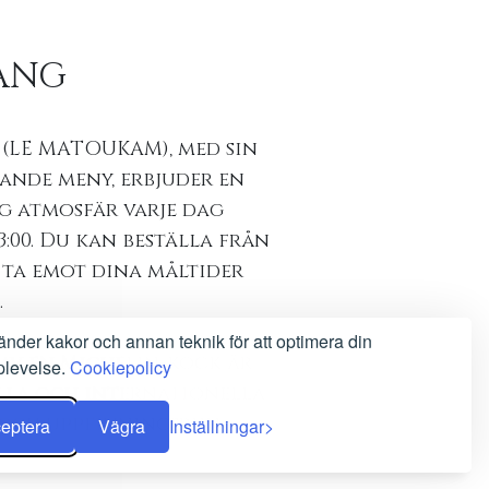
ANG
 (LE MATOUKAM), med sin
ande meny, erbjuder en
g atmosfär varje dag
23:00. Du kan beställa från
 ta emot dina måltider
.
änder kakor och annan teknik för att optimera din
av en Michelin-kock är
plevelse.
Cookiepolicy
lla och internationella
 och uppfinningsrikt.
eptera
Vägra
Inställningar