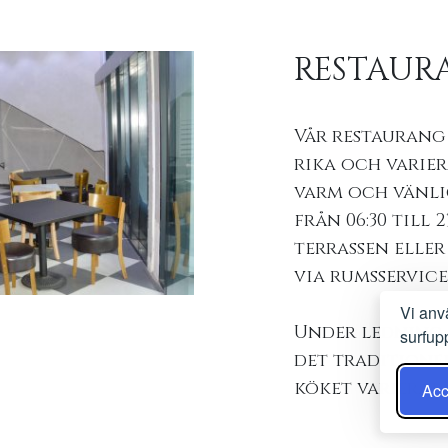
RESTAUR
Vår restaurang
rika och varier
varm och vänli
från 06:30 till 
terrassen eller
via rumsservice
Vi anv
Under ledning 
surfup
det traditione
köket varierat
Acc