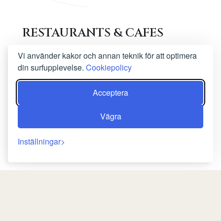
RESTAURANTS & CAFES
RestaurantLAfricaine
(200 m)
Vi använder kakor och annan teknik för att optimera
din surfupplevelse.
Cookiepolicy
RestaurantRestaurant la Marguerite
(350 m)
RestaurantResto Dali Maman
(400 m)
Acceptera
Vägra
CLOSEST AIRPORTS
Inställningar
Douala International Airport
(2.9 km)