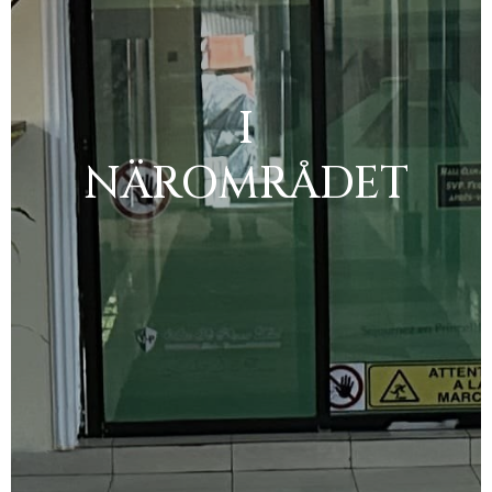
I
NÄROMRÅDET