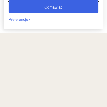
Odmawiać
Preferencje
Powrót