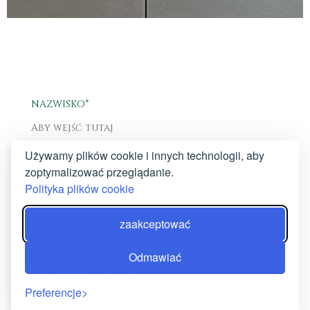
NAZWISKO*
Używamy plików cookie i innych technologii, aby
E-MAIL*
zoptymalizować przeglądanie.
Polityka plików cookie
TELEFON*
zaakceptować
Odmawiać
TEMAT WIADOMOŚCI
Preferencje